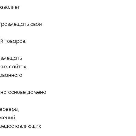
озволяет
 размещать свои
й товаров.
азмещать
ких сайтах.
рованного
 на основе домена
серверы,
жений.
 предоставляющих