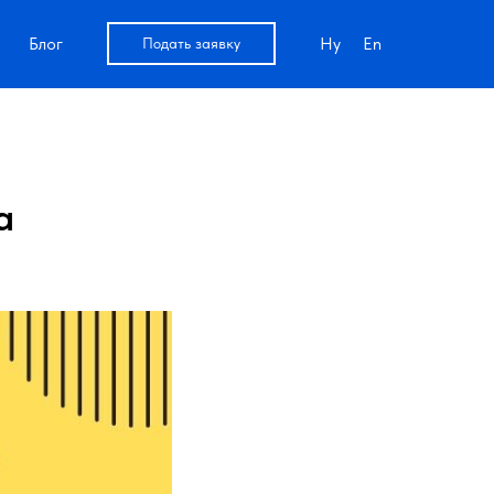
Блог
Hy
En
Подать заявку
а