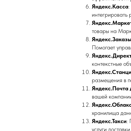
Яндекс.Касса
интегрировать 
Яндекс.Марке
товары на Марк
Яндекс.Заказ
Помогает управл
Яндекс.Дирек
контекстные об
Яндекс.Станц
размещения в по
Яндекс.Почта 
вашей компании
Яндекс.Облак
хранилища данн
Яндекс.Такси
:
услуги доставки