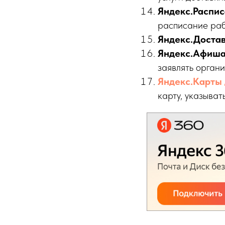
Яндекс.Распи
расписание раб
Яндекс.Доста
Яндекс.Афиш
заявлять орган
Яндекс.Карты 
карту, указыват