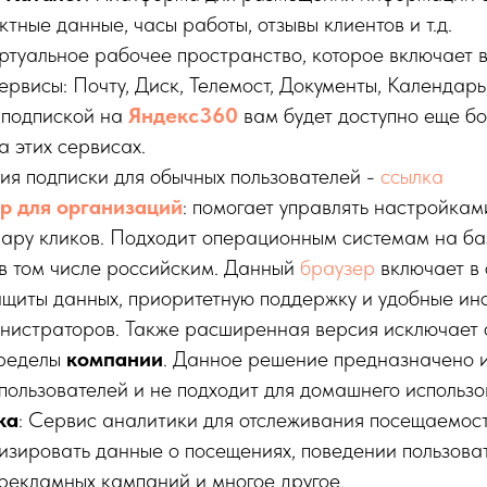
ктные данные, часы работы, отзывы клиентов и т.д.
туальное рабочее пространство, которое включает 
рвисы: Почту, Диск, Телемост, Документы, Календарь
 подпиской на
Яндекс360
вам будет доступно еще б
 этих сервисах.
сия подписки для обычных пользователей -
ссылка
р для организаций
: помогает управлять настройкам
пару кликов. Подходит операционным системам на ба
 в том числе российским. Данный
браузер
включает в
ащиты данных, приоритетную поддержку и удобные ин
нистраторов. Также расширенная версия исключает 
пределы
компании
. Данное решение предназначено и
пользователей и не подходит для домашнего использо
ка
: Сервис аналитики для отслеживания посещаемост
изировать данные о посещениях, поведении пользова
рекламных кампаний и многое другое.