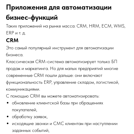
Приложения для автоматизации
бизнес-функций
Таких приложений на рынке масса: CRM, HRM, ECM, WMS,
ERP и т. д.
CRM
Это самый популярный инструмент для автоматизации
бизнеса.
Классическая CRM-система автоматизирует только БП
продаж и маркетинга. Но для малых предприятий многие
современные CRM пошли дальше: они включают
функциональность ERP, управление складом, логистикой,
коммуникациями.
С помощью CRM вы можете автоматизировать:
обновление клиентской базы при обращениях
покупателей,
обработку заявок,
исходящие звонки и СМС клиентам при наступлении
заданных событий,