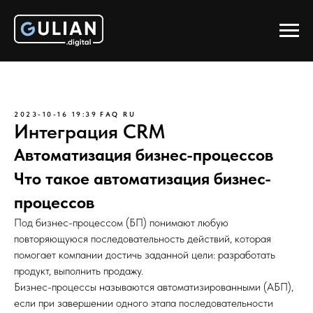
2023-10-16 19:39
FAQ RU
Интеграция CRM
Автоматизация бизнес-процессов
Что такое автоматизация бизнес-
процессов
Под бизнес-процессом (БП) понимают любую
повторяющуюся последовательность действий, которая
помогает компании достичь заданной цели: разработать
продукт, выполнить продажу.
Бизнес-процессы называются автоматизированными (АБП),
если при завершении одного этапа последовательности