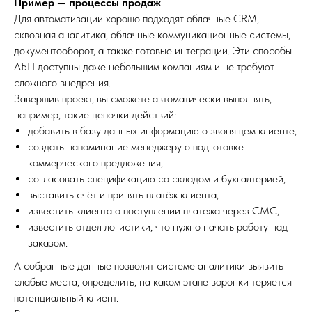
Пример — процессы продаж
Для автоматизации хорошо подходят облачные CRM,
сквозная аналитика, облачные коммуникационные системы,
документооборот, а также готовые интеграции. Эти способы
АБП доступны даже небольшим компаниям и не требуют
сложного внедрения.
Завершив проект, вы сможете автоматически выполнять,
например, такие цепочки действий:
добавить в базу данных информацию о звонящем клиенте,
создать напоминание менеджеру о подготовке
коммерческого предложения,
согласовать спецификацию со складом и бухгалтерией,
выставить счёт и принять платёж клиента,
известить клиента о поступлении платежа через СМС,
известить отдел логистики, что нужно начать работу над
заказом.
А собранные данные позволят системе аналитики выявить
слабые места, определить, на каком этапе воронки теряется
потенциальный клиент.