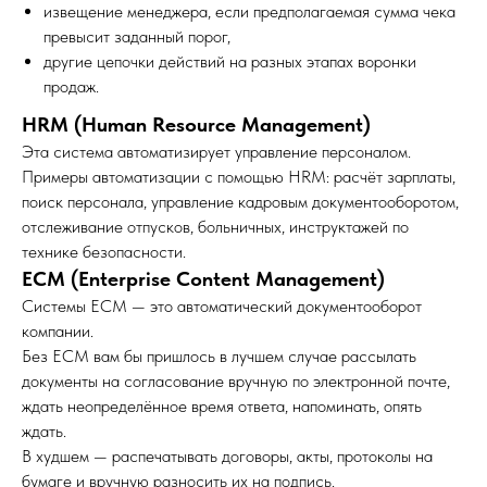
извещение менеджера, если предполагаемая сумма чека
превысит заданный порог,
другие цепочки действий на разных этапах воронки
продаж.
HRM (Human Resource Management)
Эта система автоматизирует управление персоналом.
Примеры автоматизации с помощью HRM: расчёт зарплаты,
поиск персонала, управление кадровым документооборотом,
отслеживание отпусков, больничных, инструктажей по
технике безопасности.
ECM (Enterprise Content Management)
Системы ECM — это автоматический документооборот
компании.
Без ECM вам бы пришлось в лучшем случае рассылать
документы на согласование вручную по электронной почте,
ждать неопределённое время ответа, напоминать, опять
ждать.
В худшем — распечатывать договоры, акты, протоколы на
бумаге и вручную разносить их на подпись.