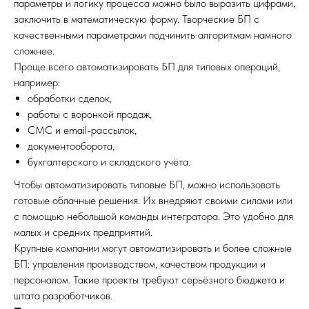
параметры и логику процесса можно было выразить цифрами,
заключить в математическую форму. Творческие БП с
качественными параметрами подчинить алгоритмам намного
сложнее.
Проще всего автоматизировать БП для типовых операций,
например:
обработки сделок,
работы с воронкой продаж,
СМС и email-рассылок,
документооборота,
бухгалтерского и складского учёта.
Чтобы автоматизировать типовые БП, можно использовать
готовые облачные решения. Их внедряют своими силами или
с помощью небольшой команды интегратора. Это удобно для
малых и средних предприятий.
Крупные компании могут автоматизировать и более сложные
БП: управления производством, качеством продукции и
персоналом. Такие проекты требуют серьёзного бюджета и
штата разработчиков.