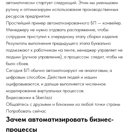
автоматически стартует следующий. Этим мы уменьшаем
рутину и оптимизируем использование производственных
ресурсов предприятия.
Простейший пример автоматизированного БП — конвейер.
Менеджеру не нужно отдавать распоряжение, чтобы
сотрудник приступил к очередному этапу сборки изделия.
Результаты выполнения предыдущего этапа буквально
подъезжают к работникам на ленте, менеджер управляет не
людьми (ручное управление), а процессом: следит, чтобы не
было сбоев.
Сегодня БП обычно автоматизируют не аналоговым, а
цифровым способом. Действия людей и машин
оцифровываются, и дальше выполняется численное
моделирование виртуальных процессов.
Видеозвонки в SberJazz
Общайтесь с друзьями и близкими из любой точки страны
Попробовать сейчас
Зачем автоматизировать бизнес-
процессы