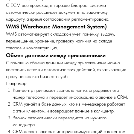
С ECM всё происходит гораздо быстрее: система
автоматически рассылает документы по заданному
маршруту, а время согласования регламентировано.
WMS (Warehouse Management System)
WMS автоматизирует складской учёт: приёмку, выдачу,
перемещение, хранение, проверку наличия на складе
товаров и комплектующих.
Обмен данными между приложениями
С помощью обмена данными между приложениями можно
построить цепочки автоматических действий, охватывающих
сразу несколько бизнес-служб.
Например:
Кол-центр принимает звонок клиента, определяет его
номер телефона и передаёт информацию о звонке в CRM.
CRM узнаёт в базе данных, кто из менеджеров работает
с этим клиентом, и возвращает данные в кол-центр.
Звонок автоматически переводится на нужного
менеджера.
CRM делает запись в истории коммуникаций с клиентом